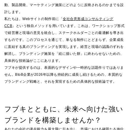
動、製品開発、マーケティング施策にどのように反映されるのかまでを設
計します。
私たちは、Webサイトの制作前に「
全社合意形成コンサルティング
CCB
」という独自メソッドを用いています。これは、ワークショップ形式
で経営層と現場の意見を統合し、ステークホルダーごとの最適解を導き出
すものです。このプロセスを通じて、単なる制作にとどまらず、企業成長
に直結する真のブランディングを実現します。経営と現場の認識のずれを
解消し、ブランディング施策を「絵に描いた餅」に終わらせないための、
具体的な技術論がここにあります。
フブキが提供するのは、表面的なデザインや一時的な話題作りではありま
せん。BtoB企業が2026年以降も持続的に成長し続けるための、本質的な
ブランディング戦略と、それを実現するための具体的な技術論です。
フブキとともに、未来へ向けた強い
ブランドを構築しませんか？
あなたの会社の潜在能力を最大限に引き出し、市場における確固たる地位