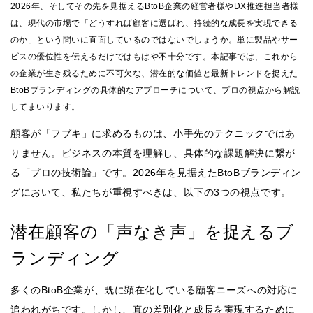
2026年、そしてその先を見据えるBtoB企業の経営者様やDX推進担当者様
は、現代の市場で「どうすれば顧客に選ばれ、持続的な成長を実現できる
のか」という問いに直面しているのではないでしょうか。単に製品やサー
ビスの優位性を伝えるだけではもはや不十分です。本記事では、これから
の企業が生き残るために不可欠な、潜在的な価値と最新トレンドを捉えた
BtoBブランディングの具体的なアプローチについて、プロの視点から解説
してまいります。
顧客が「フブキ」に求めるものは、小手先のテクニックではあ
りません。ビジネスの本質を理解し、具体的な課題解決に繋が
る「プロの技術論」です。2026年を見据えたBtoBブランディン
グにおいて、私たちが重視すべきは、以下の3つの視点です。
潜在顧客の「声なき声」を捉えるブ
ランディング
多くのBtoB企業が、既に顕在化している顧客ニーズへの対応に
追われがちです。しかし、真の差別化と成長を実現するために