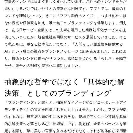
市場のトレンドは目まぐるしく変化しています。これらのトレンドをただ
追いかけるだけでは、他社との差別化は困難です。フブキでは、最新のト
レンドを理解しつつも、そこに「フブキ独自のノイズ」、つまり他社には
ない視点や価値観を加え、唯一無二のブランディングを構築します。例え
ば、あるITサービス企業では、AI技術を活用した業務効率化サービスを提
供していましたが、競合他社も同様のサービスを展開していました。そこ
で私たちは、単なる効率化だけでなく、「人間らしい創造性を解放する
AI」という独自の視点をブランドメッセージに組み込みました。これによ
り、技術トレンドに乗っかりつつも、感情に訴えかける「らしさ」を際立
たせ、競合との明確な差別化に成功しました。
抽象的な哲学ではなく「具体的な解
決策」としてのブランディング
「ブランディング」と聞くと、抽象的なイメージやCI（コーポレートアイ
デンティティ）の策定を想像されるかもしれません。しかし、フブキが提
供するのは、経営層の頭の中にある哲学を、現場でアクション可能な具体
的な解決策へと落とし込む「技術論」です。例えば、企業のパーパスを策
定する際も、単に美しい言葉を並べるだけでなく、それが具体的な採用活