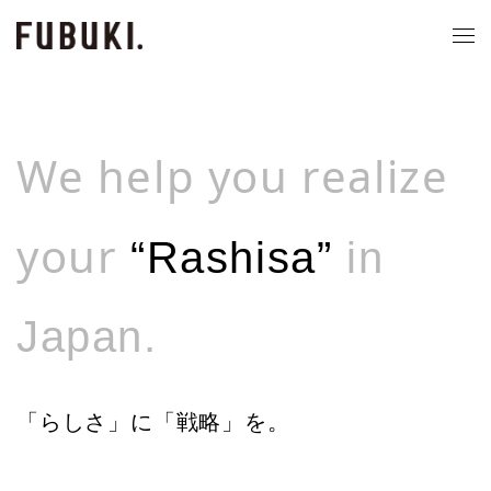
We help you realize
your
“Rashisa”
in
Japan.
「らしさ」に「戦略」を。