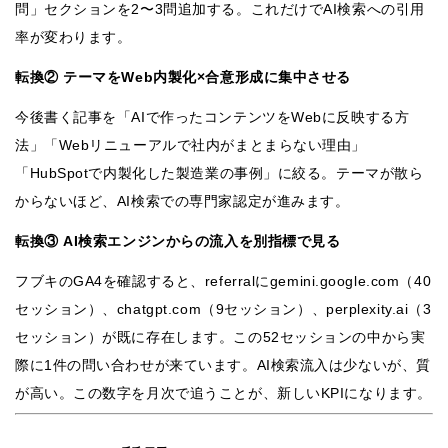
問」セクションを2〜3問追加する。これだけでAI検索への引用
率が変わります。
転換② テーマをWeb内製化×合意形成に集中させる
今後書く記事を「AIで作ったコンテンツをWebに反映する方
法」「Webリニューアルで社内がまとまらない理由」
「HubSpotで内製化した製造業の事例」に絞る。テーマが散ら
からないほど、AI検索での専門家認定が進みます。
転換③ AI検索エンジンからの流入を別指標で見る
フブキのGA4を確認すると、referralにgemini.google.com（40
セッション）、chatgpt.com（9セッション）、perplexity.ai（3
セッション）が既に存在します。この52セッションの中から実
際に1件の問い合わせが来ています。AI検索流入は少ないが、質
が高い。この数字を月次で追うことが、新しいKPIになります。