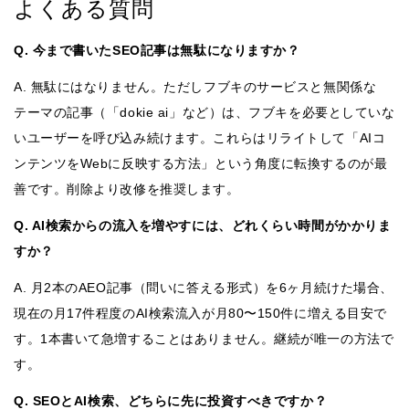
よくある質問
Q. 今まで書いたSEO記事は無駄になりますか？
A. 無駄にはなりません。ただしフブキのサービスと無関係な
テーマの記事（「dokie ai」など）は、フブキを必要としていな
いユーザーを呼び込み続けます。これらはリライトして「AIコ
ンテンツをWebに反映する方法」という角度に転換するのが最
善です。削除より改修を推奨します。
Q. AI検索からの流入を増やすには、どれくらい時間がかかりま
すか？
A. 月2本のAEO記事（問いに答える形式）を6ヶ月続けた場合、
現在の月17件程度のAI検索流入が月80〜150件に増える目安で
す。1本書いて急増することはありません。継続が唯一の方法で
す。
Q. SEOとAI検索、どちらに先に投資すべきですか？