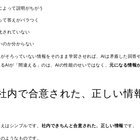
によって説明がちがう
って答えがバラつく
化されていない
いのか分からない
識がそろっていない情報をそのまま学習させれば、AIは矛盾した回答
るAIが「間違える」のは、AIの性能のせいではなく、
元になる情報
社内で合意された、正しい情
答えはシンプルです。
社内できちんと合意された、正しい情報
です。
次のようなものです。