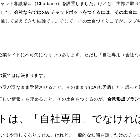
ャット相談窓口（Chatbase）を設置しました。けれど、実際に取
でした。
会社ならではのAIチャットボットをつくるには、その土台に
を通じて見えてきた結論です。そして、その土台づくりこそが、フブ
の企業サイトに不可欠になりつつあります。ただし「自社専用（会社
の質
でほぼ決まります。
バラバラ
なまま学習させること。そのままではAIも矛盾した・誤っ
正しい情報」を貯めること。その土台をつくるのが、
合意形成ブラン
ットは、「自社専用」でなけれ
、いまや珍しくありません。けれど、一般的な知識を話すだけのチャ