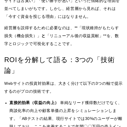
サイトは古臭い」「使い勝手が悪い」といった情緒的な理由を
並べてしまいがちです。しかし、経営層から見れば、それは
「今すぐ資金を投じる理由」にはなりません。
経営層を説得するために必要なのは、**「現状維持がもたらす
損失（機会損失）」
と
「リニューアル後の収益貢献」**を、数
字とロジックで可視化することです。
ROIを分解して語る：3つの「技術
論」
Webサイトの投資対効果は、大きく分けて以下の3つの軸で提示
するのがプロの技術です。
直接的効果（収益の向上）
単純なリード獲得数だけでなく、
商談化率の向上や顧客単価の上昇をシミュレーションしま
す。「ABテストの結果、現行サイトでは30%のユーザーが離
脱しており、ここを改善することで年間〇〇万円の売上イン