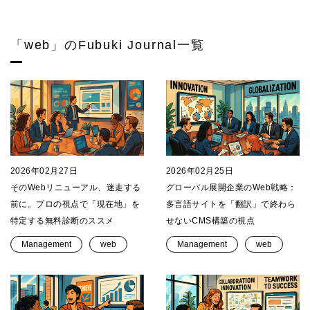
「web」のFubuki Journal一覧
2026年02月27日
2026年02月25日
そのWebリニューアル、迷走する
グローバル展開企業のWeb戦略：
前に。プロの視点で「現在地」を
多言語サイトを「翻訳」で終わら
特定する無料診断のススメ
せないCMS構築の視点
Management
web
Management
web