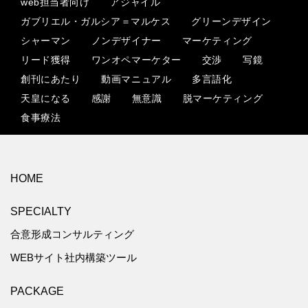
web担当者向け
アジャイル
ガブリエル・ガルシア＝マルケス
グリーンデザイン
シャーマン
ノンデザイナー
マーケティング
リード獲得
ワンオペマーケター
交渉
写鏡
創刊にあたり
動画マニュアル
多言語化
天皇になる
感謝
無意識
脱マーケティング
食事療法
HOME
SPECIALTY
合意形成コンサルティング
WEBサイト社内構築ツール
PACKAGE