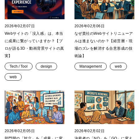
2026年02月07日
2026年02月06日
Webサイトの「没入感」は、本当
なぜ貴社のWebサイトリニューア
に成果に繋がっていますか？【プ
ルは進まないのか？【経営層・現
ロが語る3D・動画背景サイトの真
場のズレを解消する合意形成の技
実】
術論】
Tech / Tool
design
Management
web
web
2026年02月05日
2026年02月02日
部門間の「対立」を「成果」に変
決裁者の「NO」を「GO」に変え