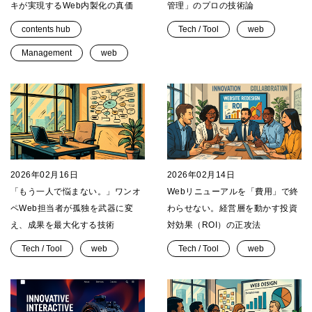
キが実現するWeb内製化の真価
管理」のプロの技術論
contents hub
Tech / Tool
web
Management
web
2026年02月16日
2026年02月14日
「もう一人で悩まない。」ワンオ
Webリニューアルを「費用」で終
ペWeb担当者が孤独を武器に変
わらせない。経営層を動かす投資
え、成果を最大化する技術
対効果（ROI）の正攻法
Tech / Tool
web
Tech / Tool
web