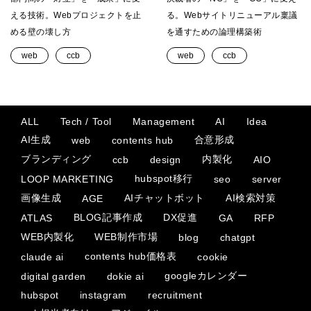
える技術。Webプロジェクトを止
る。Webサイトリニューアル稟議
める壁の壊し方
を通すための論理構築術
web
ccb
web
ccb
ALL
Tech / Tool
Management
AI
Idea
AI生成
合意形成
web
contents hub
ブランディング
内製化
ccb
design
AIO
hubspot移行
LOOP MARKETING
seo
server
画像生成
AIチャットボット
AI検索対策
AGE
BLOG記事作成
DX促進
ATLAS
GA
RFP
WEB内製化
WEB制作市場
blog
chatgpt
contents hub価格表
claude ai
cookie
googleカレンダー
digital garden
dokie ai
hubspot
instagram
recruitment