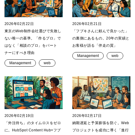
2026年02月22日
2026年02月21日
東京のWeb制作会社選びで失敗し
「フブキさんに頼んで良かった」
ない唯一の基準。「作るプロ」で
の裏側にあるもの。20年の実績と
はなく「相談のプロ」をパート
お客様が語る「伴走の質」
ナーにすべき理由
Management
web
Management
web
2026年02月19日
2026年02月17日
「外注待ち」のタイムロスをゼロ
納期遅延と予算膨張を防ぐ。Web
に。HubSpot Content Hub×フブ
プロジェクトを成功に導く「進行