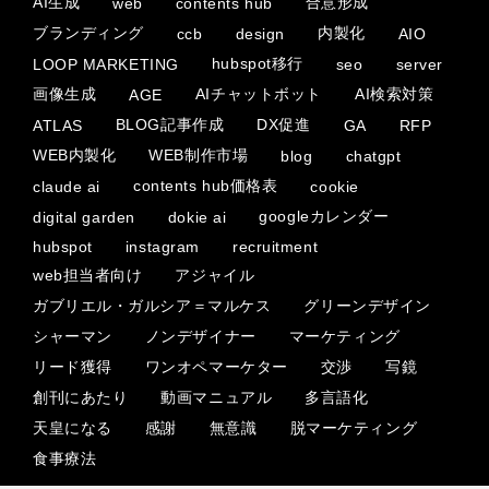
AI生成
合意形成
web
contents hub
ブランディング
内製化
ccb
design
AIO
hubspot移行
LOOP MARKETING
seo
server
画像生成
AIチャットボット
AI検索対策
AGE
BLOG記事作成
DX促進
ATLAS
GA
RFP
WEB内製化
WEB制作市場
blog
chatgpt
contents hub価格表
claude ai
cookie
googleカレンダー
digital garden
dokie ai
hubspot
instagram
recruitment
web担当者向け
アジャイル
ガブリエル・ガルシア＝マルケス
グリーンデザイン
シャーマン
ノンデザイナー
マーケティング
リード獲得
ワンオペマーケター
交渉
写鏡
創刊にあたり
動画マニュアル
多言語化
天皇になる
感謝
無意識
脱マーケティング
食事療法