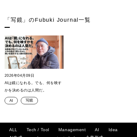
「写鏡」のFubuki Journal一覧
2026年04月09日
AIは鏡になれる。でも、何を映す
かを決めるのは人間だ。
写鏡
AI
ALL
Tech / Tool
Management
AI
Idea