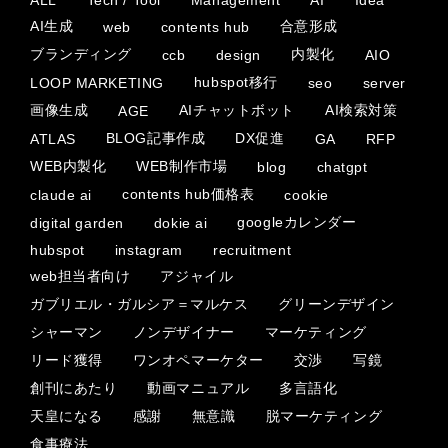
AI生成
合意形成
web
contents hub
ブランディング
内製化
ccb
design
AIO
hubspot移行
LOOP MARKETING
seo
server
画像生成
AIチャットボット
AI検索対策
AGE
BLOG記事作成
DX促進
ATLAS
GA
RFP
WEB内製化
WEB制作市場
blog
chatgpt
contents hub価格表
claude ai
cookie
googleカレンダー
digital garden
dokie ai
hubspot
instagram
recruitment
web担当者向け
アジャイル
ガブリエル・ガルシア＝マルケス
グリーンデザイン
シャーマン
ノンデザイナー
マーケティング
リード獲得
ワンオペマーケター
交渉
写鏡
創刊にあたり
動画マニュアル
多言語化
天皇になる
感謝
無意識
脱マーケティング
食事療法