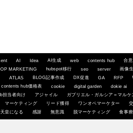
AI生成
合意
ent
AI
Idea
web
contents hub
hubspot移行
画像
OOP MARKETING
seo
server
策
BLOG記事作成
DX促進
ATLAS
GA
RFP
contents hub価格表
cookie
digital garden
dokie ai
eb担当者向け
アジャイル
ガブリエル・ガルシア＝マルケ
マーケティング
リード獲得
ワンオペマーケター
天皇になる
感謝
無意識
脱マーケティング
食事