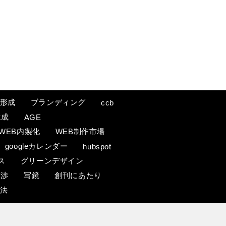
形成
ブランディング
ccb
生成
AGE
WEB内製化
WEB制作市場
googleカレンダー
hubspot
ス
グリーンデザイン
交渉
写鏡
創刊にあたり
療法