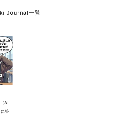
 Journal一覧
（AI
直に答