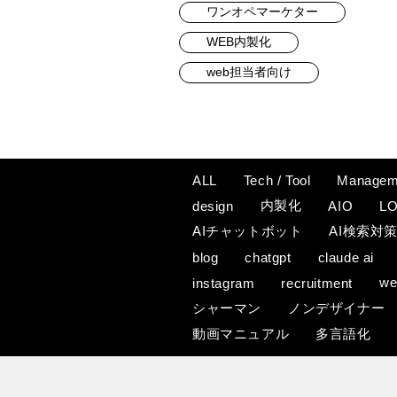
ワンオペマーケター
WEB内製化
web担当者向け
ALL
Tech / Tool
Managem
内製化
design
AIO
L
AIチャットボット
AI検索対
blog
chatgpt
claude ai
w
instagram
recruitment
シャーマン
ノンデザイナー
動画マニュアル
多言語化