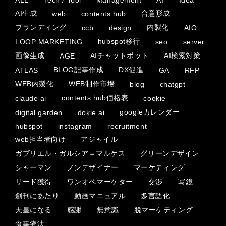
AI生成
合意形成
web
contents hub
ブランディング
内製化
ccb
design
AIO
hubspot移行
LOOP MARKETING
seo
server
画像生成
AIチャットボット
AI検索対策
AGE
BLOG記事作成
DX促進
ATLAS
GA
RFP
WEB内製化
WEB制作市場
blog
chatgpt
contents hub価格表
claude ai
cookie
googleカレンダー
digital garden
dokie ai
hubspot
instagram
recruitment
web担当者向け
アジャイル
ガブリエル・ガルシア＝マルケス
グリーンデザイン
シャーマン
ノンデザイナー
マーケティング
リード獲得
ワンオペマーケター
交渉
写鏡
創刊にあたり
動画マニュアル
多言語化
天皇になる
感謝
無意識
脱マーケティング
食事療法