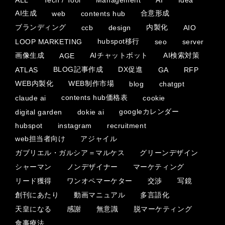
AI生成
合意形成
web
contents hub
ブランディング
内製化
ccb
design
AIO
hubspot移行
LOOP MARKETING
seo
server
画像生成
AIチャットボット
AI検索対策
AGE
BLOG記事作成
DX促進
ATLAS
GA
RFP
WEB内製化
WEB制作市場
blog
chatgpt
contents hub価格表
claude ai
cookie
googleカレンダー
digital garden
dokie ai
hubspot
instagram
recruitment
web担当者向け
アジャイル
ガブリエル・ガルシア＝マルケス
グリーンデザイン
シャーマン
ノンデザイナー
マーケティング
リード獲得
ワンオペマーケター
交渉
写鏡
創刊にあたり
動画マニュアル
多言語化
天皇になる
感謝
無意識
脱マーケティング
食事療法