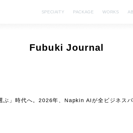
SPECIAlTY
PACKAGE
WORKS
A
Fubuki Journal
ぶ」時代へ。2026年、Napkin AIが全ビジネ