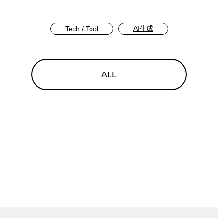
AI生成
Tech / Tool
ALL