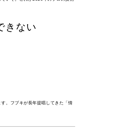
できない
。
ます。フブキが長年提唱してきた「情