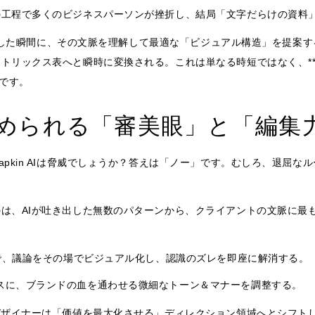
の工程で多くのビジネスパーソンが挫折し、結局「文字だらけの資料
を入力した瞬間に、その文脈を理解して最適な「ビジュアル構造」を提案
トリックス表へと瞬時に変換される。これは単なる時短ではなく、*
命です。
められる「審美眼」と「編集
pkin AIは脅威でしょうか？答えは「ノー」です。むしろ、退屈な
は、AIが吐き出した無数のパターンから、クライアントの文脈に最
現場で、議論をその場でビジュアル化し、認識のズレを即座に解消する。
ースに、ブランドの血を通わせる微細なトーン＆マナーを調整する。
デザイナーは「価値を最大化させる」ディレクション領域へとシフトし