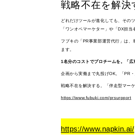
戦略不在を解決
どれだけツールが進化しても、その
「ワンオペマーケター」や「DX担当
フブキの「PR事業部運営代行」は、
ます。
1名分のコストでプロチームを。「広
企画から実働まで丸投げOK。「PR
戦略不在を解決する。「伴走型マー
https://www.fubuki.com/prsurpport
https://www.napkin.ai/