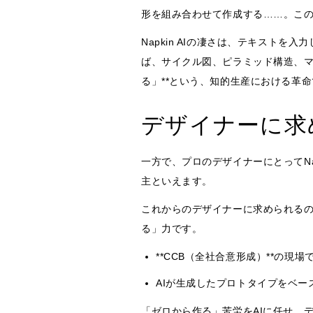
形を組み合わせて作成する……。こ
Napkin AIの凄さは、テキスト
ば、サイクル図、ピラミッド構造、マ
る」**という、知的生産における革
デザイナーに求
一方で、プロのデザイナーにとってNa
主といえます。
これからのデザイナーに求められるの
る」力です。
**CCB（全社合意形成）**の
AIが生成したプロトタイプをベ
「ゼロから作る」苦労をAIに任せ、