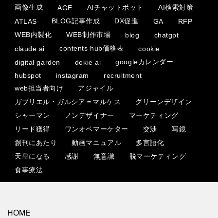
画像生成
AIチャットボット
AI検索対策
AGE
BLOG記事作成
DX促進
ATLAS
GA
RFP
WEB内製化
WEB制作市場
blog
chatgpt
contents hub価格表
claude ai
cookie
googleカレンダー
digital garden
dokie ai
hubspot
instagram
recruitment
web担当者向け
アジャイル
ガブリエル・ガルシア＝マルケス
グリーンデザイン
シャーマン
ノンデザイナー
マーケティング
リード獲得
ワンオペマーケター
交渉
写鏡
創刊にあたり
動画マニュアル
多言語化
天皇になる
感謝
無意識
脱マーケティング
食事療法
HOME