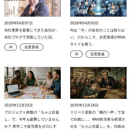
2026年04月07日
2026年04月03日
自社更新を提案してきた会社が、
AIは「今」の会社のことは知らな
自社ブログで失敗していた話。
い。だからこそ、合意形成がWeb
サイトを救う。
合意形成
AI
合意形成
AI
2025年12月23日
2025年12月18日
プロジェクト終盤の「ちゃぶ台返
リリース直前の「鶴の一声」で全
し」で、今年も疲弊していません
て白紙に…。Web担当者を絶望さ
か？ 来年こそ徒労感をゼロにす
せる「ちゃぶ台返し」を、仕組み