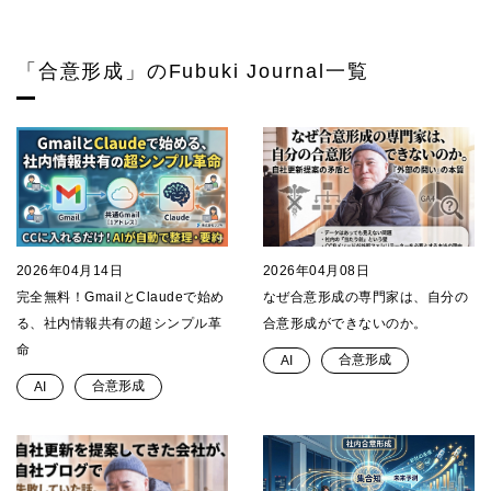
「合意形成」のFubuki Journal一覧
2026年04月14日
2026年04月08日
完全無料！GmailとClaudeで始め
なぜ合意形成の専門家は、自分の
る、社内情報共有の超シンプル革
合意形成ができないのか。
命
合意形成
AI
合意形成
AI