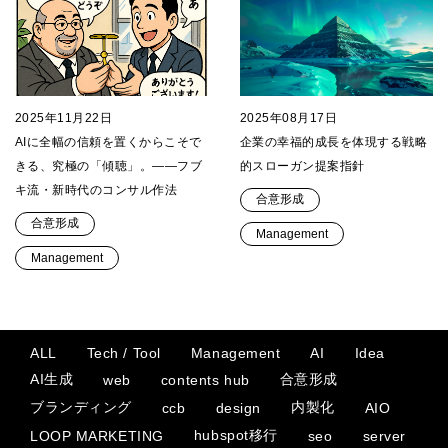
2025年11月22日
2025年08月17日
AIに全幅の信頼を置くからこそで
企業の幸福的成長を体現する戦略
きる、究極の「傾聴」。——フブ
的スローガン提案指針
キ流・新時代のコンサル作法
合意形成
合意形成
Management
Management
ALL
Tech / Tool
Management
AI
Idea
AI生成
合意形成
web
contents hub
ブランディング
内製化
ccb
design
AIO
hubspot移行
LOOP MARKETING
seo
server